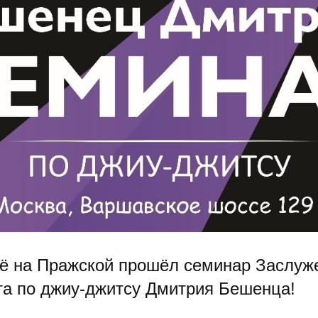
ё на Пражской прошёл семинар Заслуж
та по джиу-джитсу Дмитрия Бешенца!