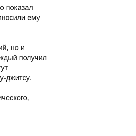
о показал
иносили ему
й, но и
аждый получил
гут
у-джитсу.
ческого,