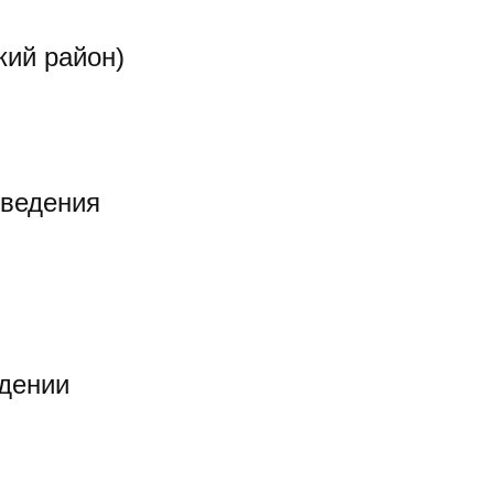
кий район)
оведения
ждении