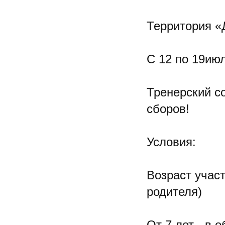
Территория «
С 12 по 19июл
Тренерский с
сборов!
Условия:
Возраст участ
родителя)
От 7 лет - в 