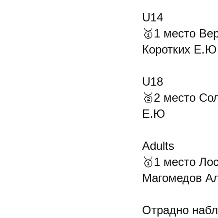
U14
🥇1 место Вер
Коротких Е.Ю
U18
🥈2 место Сол
Е.Ю
Adults
🥇1 место Лос
Магомедов А
Отрадно набл