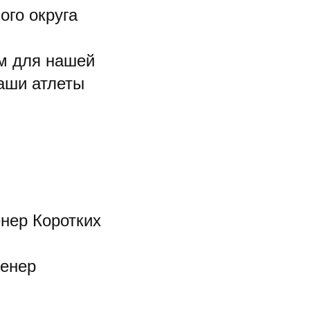
ого округа
м для нашей
наши атлеты
енер Коротких
ренер