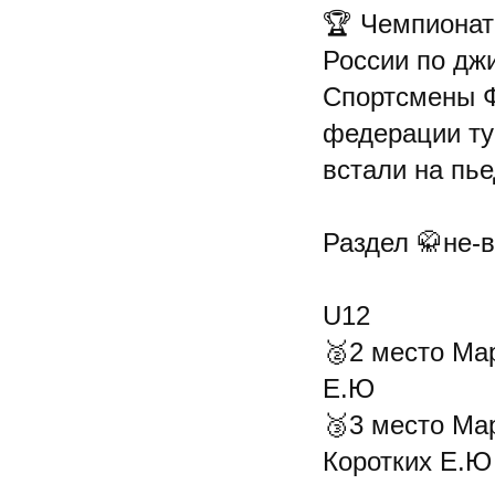
🏆 Чемпионат
России по дж
Спортсмены Ф
федерации ту
встали на пь
Раздел 🥋не-в
U12
🥈2 место Мар
Е.Ю
🥉3 место Мар
Коротких Е.Ю