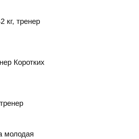
 кг, тренер
енер Коротких
 тренер
а молодая