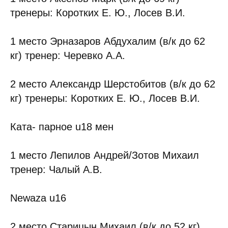
тренеры: Коротких Е. Ю., Лосев В.И.
1 место Эрназаров Абдухалим (в/к до 62
кг) тренер: Черевко А.А.
2 место Александр Шерстобитов (в/к до 62
кг) тренеры: Коротких Е. Ю., Лосев В.И.
Ката- парное u18 мен
1 место Лепилов Андрей/Зотов Михаил
тренер: Чалый А.В.
Newaza u16
2 место Старицын Михаил (в/к до 52 кг)