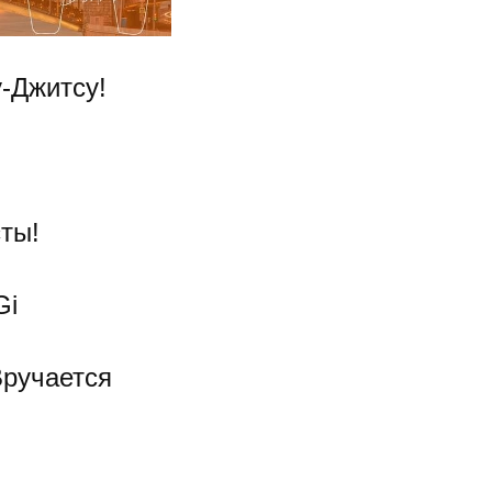
-Джитсу!
ты!
Gi
Вручается