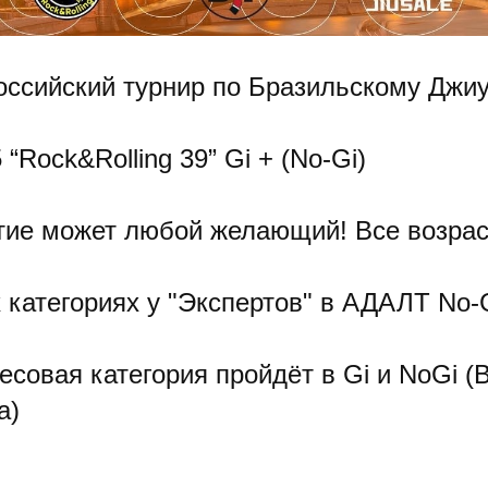
оссийский турнир по Бразильскому Джиу
 “Rock&Rolling 39” Gi + (No-Gi)
тие может любой желающий! Все возрас
 категориях у "Экспертов" в АДАЛТ No-
совая категория пройдёт в Gi и NoGi (
а)